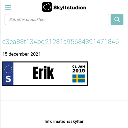
Products
search
c3ea88f134bd21281a95684391471846
15 december, 2021
Informationsskyltar