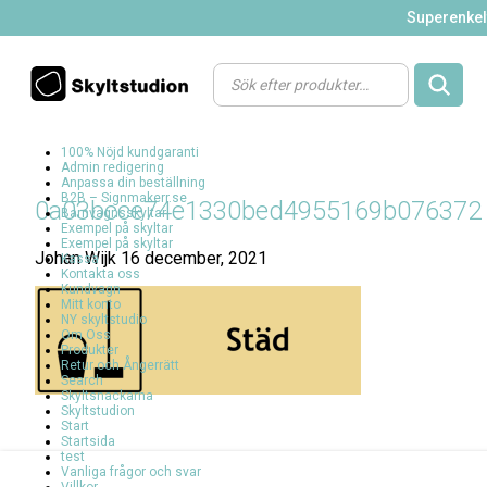
Superenkelt
Products
search
100% Nöjd kundgaranti
Admin redigering
Anpassa din beställning
B2B – Signmakerr.se
0a03bcce74e1330bed4955169b076372
Barnvagnsskyltar
Exempel på skyltar
Exempel på skyltar
Johan Wijk
16 december, 2021
Kassa
Kontakta oss
Kundvagn
Mitt konto
NY skyltstudio
Om Oss
Produkter
Retur och Ångerrätt
Search
Skyltsnackarna
Skyltstudion
Start
Startsida
test
Vanliga frågor och svar