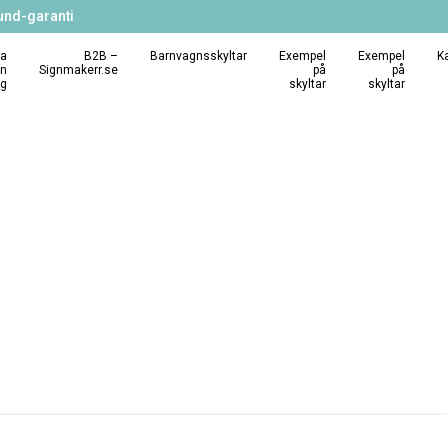
und-garanti
a
B2B –
Barnvagnsskyltar
Exempel
Exempel
K
in
Signmakerr.se
på
på
ng
skyltar
skyltar