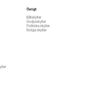
Övrigt
Båtskyltar
Godjulskyltar
Politiska skyltar
Roliga skyltar
ltar
r