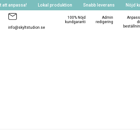
 att anpassa!
Lokal produktion
Snabb leverans
Nöjd k
100% Nöjd
Admin
Anpass
kundgaranti
redigering
d
beställni
info@skyltstudion.se