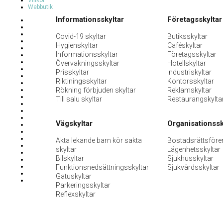
Villkor
Webbutik
Informationsskyltar
Företagsskyltar
Covid-19 skyltar
Butiksskyltar
Hygienskyltar
Caféskyltar
Informationsskyltar
Företagsskyltar
Övervakningsskyltar
Hotellskyltar
Prisskyltar
Industriskyltar
Riktiningsskyltar
Kontorsskyltar
Rökning förbjuden skyltar
Reklamskyltar
Till salu skyltar
Restaurangskylta
Vägskyltar
Organisationssk
Akta lekande barn kör sakta
Bostadsrättsföre
skyltar
Lägenhetsskyltar
Bilskyltar
Sjukhusskyltar
Funktionsnedsättningsskyltar
Sjukvårdsskyltar
Gatuskyltar
Parkeringsskyltar
Reflexskyltar