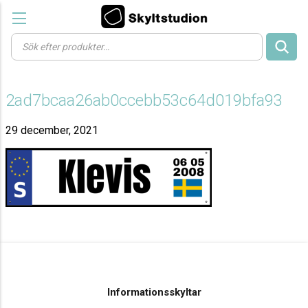
Products
search
2ad7bcaa26ab0ccebb53c64d019bfa93
29 december, 2021
Informationsskyltar