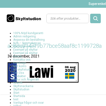
Superenkelt
Products
search
100% Nöjd kundgaranti
Admin redigering
Anpassa din beställning
B2B – Signmakerr.se
ac8dc9147f9b77bce58aaf8c1199728a
Barnvagnsskyltar
Exempel på skyltar
Exempel på skyltar
30 december, 2021
Kassa
Kontakta oss
Kundvagn
Mitt konto
NY skyltstudio
Om Oss
Produkter
Retur och Ångerrätt
Search
Skyltsnackarna
Skyltstudion
Start
Startsida
test
Vanliga frågor och svar