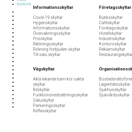
Villkor
Webbutik
Informationsskyltar
Företagsskyltar
Covid-19 skyltar
Butiksskyltar
Hygienskyltar
Caféskyltar
Informationsskyltar
Företagsskyltar
Övervakningsskyltar
Hotellskyltar
Prisskyltar
Industriskyltar
Riktiningsskyltar
Kontorsskyltar
Rökning förbjuden skyltar
Reklamskyltar
Till salu skyltar
Restaurangskylta
Vägskyltar
Organisationssk
Akta lekande barn kör sakta
Bostadsrättsföre
skyltar
Lägenhetsskyltar
Bilskyltar
Sjukhusskyltar
Funktionsnedsättningsskyltar
Sjukvårdsskyltar
Gatuskyltar
Parkeringsskyltar
Reflexskyltar