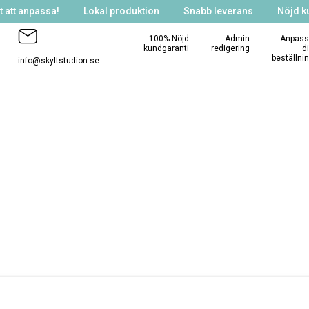
 att anpassa!
Lokal produktion
Snabb leverans
Nöjd k
100% Nöjd
Admin
Anpass
kundgaranti
redigering
d
beställni
info@skyltstudion.se