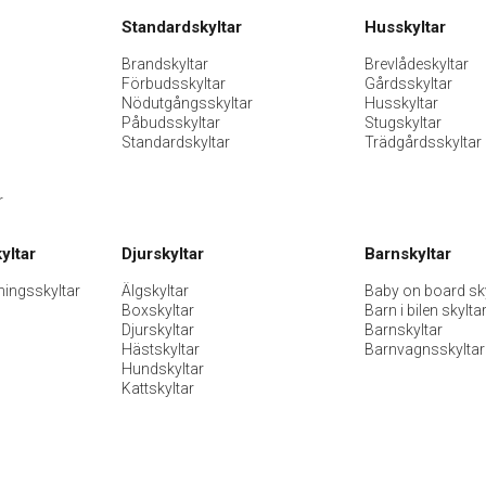
Standardskyltar
Husskyltar
Brandskyltar
Brevlådeskyltar
Förbudsskyltar
Gårdsskyltar
Nödutgångsskyltar
Husskyltar
Påbudsskyltar
Stugskyltar
Standardskyltar
Trädgårdsskyltar
r
yltar
Djurskyltar
Barnskyltar
ningsskyltar
Älgskyltar
Baby on board sky
Boxskyltar
Barn i bilen skylta
Djurskyltar
Barnskyltar
Hästskyltar
Barnvagnsskyltar
Hundskyltar
Kattskyltar