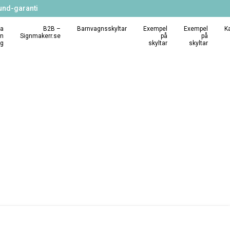
und-garanti
a
B2B –
Barnvagnsskyltar
Exempel
Exempel
K
in
Signmakerr.se
på
på
ng
skyltar
skyltar