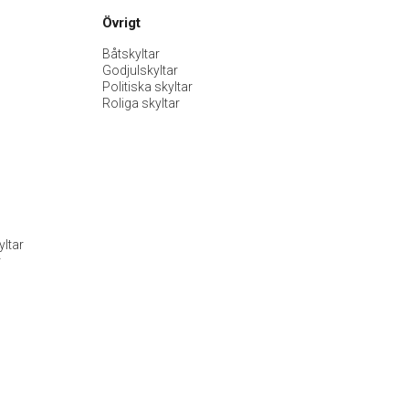
Övrigt
Båtskyltar
Godjulskyltar
Politiska skyltar
Roliga skyltar
ltar
r