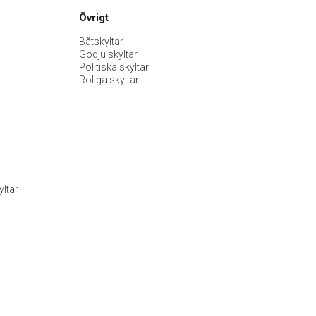
Övrigt
Båtskyltar
Godjulskyltar
Politiska skyltar
Roliga skyltar
ltar
r