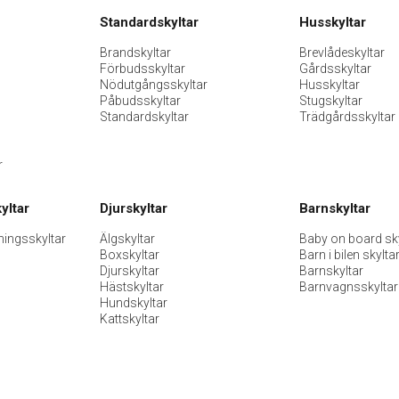
Standardskyltar
Husskyltar
Brandskyltar
Brevlådeskyltar
Förbudsskyltar
Gårdsskyltar
Nödutgångsskyltar
Husskyltar
Påbudsskyltar
Stugskyltar
Standardskyltar
Trädgårdsskyltar
r
yltar
Djurskyltar
Barnskyltar
ningsskyltar
Älgskyltar
Baby on board sky
Boxskyltar
Barn i bilen skylta
Djurskyltar
Barnskyltar
Hästskyltar
Barnvagnsskyltar
Hundskyltar
Kattskyltar