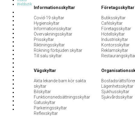
Villkor
Webbutik
Informationsskyltar
Företagsskyltar
Covid-19 skyltar
Butiksskyltar
Hygienskyltar
Caféskyltar
Informationsskyltar
Företagsskyltar
Övervakningsskyltar
Hotellskyltar
Prisskyltar
Industriskyltar
Riktiningsskyltar
Kontorsskyltar
Rökning förbjuden skyltar
Reklamskyltar
Till salu skyltar
Restaurangskylta
Vägskyltar
Organisationssk
Akta lekande barn kör sakta
Bostadsrättsföre
skyltar
Lägenhetsskyltar
Bilskyltar
Sjukhusskyltar
Funktionsnedsättningsskyltar
Sjukvårdsskyltar
Gatuskyltar
Parkeringsskyltar
Reflexskyltar