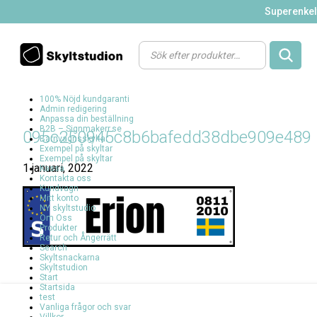
Superenkelt
Products
search
100% Nöjd kundgaranti
Admin redigering
Anpassa din beställning
B2B – Signmakerr.se
095c250945c8b6bafedd38dbe909e489
Barnvagnsskyltar
Exempel på skyltar
Exempel på skyltar
1 januari, 2022
Kassa
Kontakta oss
Kundvagn
Mitt konto
NY skyltstudio
Om Oss
Produkter
Retur och Ångerrätt
Search
Skyltsnackarna
Skyltstudion
Start
Startsida
test
Vanliga frågor och svar