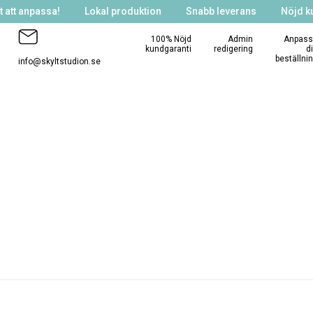
 att anpassa!
Lokal produktion
Snabb leverans
Nöjd k
100% Nöjd
Admin
Anpass
kundgaranti
redigering
d
beställni
info@skyltstudion.se