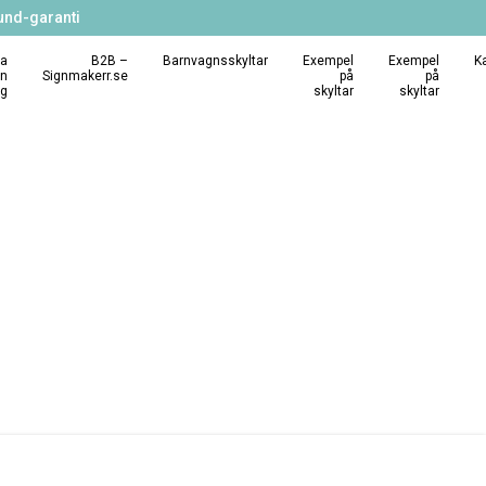
und-garanti
a
B2B –
Barnvagnsskyltar
Exempel
Exempel
K
in
Signmakerr.se
på
på
ng
skyltar
skyltar