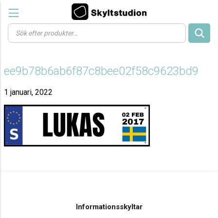
Products
search
ee9b78b6ab6f87c8bee02f58c9623bd9
1 januari, 2022
Informationsskyltar