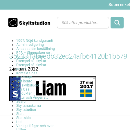
Superenkelt
Products
search
100% Nöjd kundgaranti
Admin redigering
Anpassa din beställning
B2B – Signmakerr.se
3522313beedb32ec24afb64120b1b579
Barnvagnsskyltar
Exempel på skyltar
Exempel på skyltar
2 januari, 2022
Kassa
Kontakta oss
Kundvagn
Mitt konto
NY skyltstudio
Om Oss
Produkter
Retur och Ångerrätt
Search
Skyltsnackarna
Skyltstudion
Start
Startsida
test
Vanliga frågor och svar