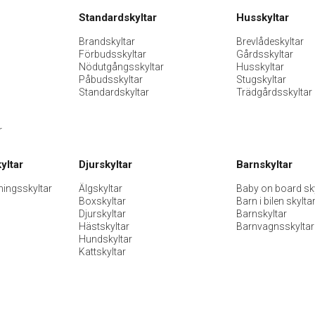
Standardskyltar
Husskyltar
Brandskyltar
Brevlådeskyltar
Förbudsskyltar
Gårdsskyltar
Nödutgångsskyltar
Husskyltar
Påbudsskyltar
Stugskyltar
Standardskyltar
Trädgårdsskyltar
r
yltar
Djurskyltar
Barnskyltar
ningsskyltar
Älgskyltar
Baby on board sky
Boxskyltar
Barn i bilen skylta
Djurskyltar
Barnskyltar
Hästskyltar
Barnvagnsskyltar
Hundskyltar
Kattskyltar