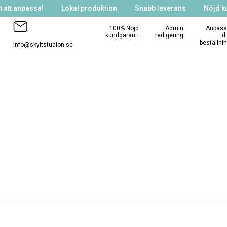
 att anpassa!
Lokal produktion
Snabb leverans
Nöjd k
100% Nöjd
Admin
Anpass
kundgaranti
redigering
d
beställni
info@skyltstudion.se