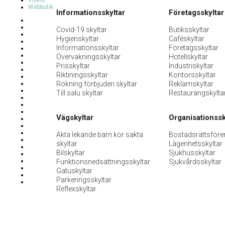
Villkor
Webbutik
Informationsskyltar
Företagsskyltar
Covid-19 skyltar
Butiksskyltar
Hygienskyltar
Caféskyltar
Informationsskyltar
Företagsskyltar
Övervakningsskyltar
Hotellskyltar
Prisskyltar
Industriskyltar
Riktiningsskyltar
Kontorsskyltar
Rökning förbjuden skyltar
Reklamskyltar
Till salu skyltar
Restaurangskylta
Vägskyltar
Organisationssk
Akta lekande barn kör sakta
Bostadsrättsföre
skyltar
Lägenhetsskyltar
Bilskyltar
Sjukhusskyltar
Funktionsnedsättningsskyltar
Sjukvårdsskyltar
Gatuskyltar
Parkeringsskyltar
Reflexskyltar