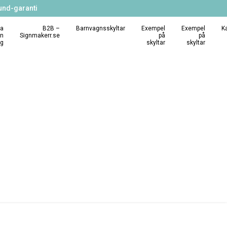
und-garanti
a
B2B –
Barnvagnsskyltar
Exempel
Exempel
K
in
Signmakerr.se
på
på
ng
skyltar
skyltar