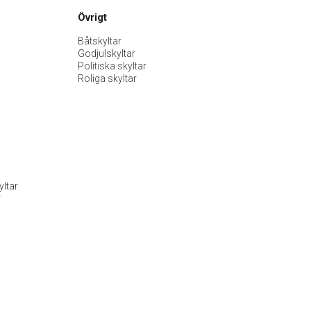
Övrigt
Båtskyltar
Godjulskyltar
Politiska skyltar
Roliga skyltar
ltar
r