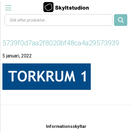
Products
search
5739f0d7aa2f8020bf48ca4a29573939
5 januari, 2022
Informationsskyltar