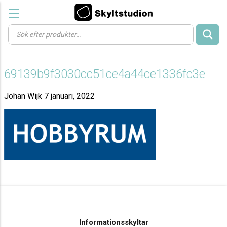
Products
search
69139b9f3030cc51ce4a44ce1336fc3e
Johan Wijk
7 januari, 2022
Informationsskyltar