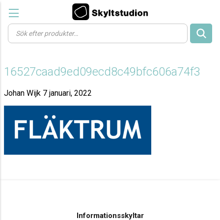
Products
search
16527caad9ed09ecd8c49bfc606a74f3
Johan Wijk
7 januari, 2022
Informationsskyltar