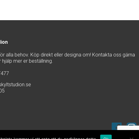
dion
 för alla behov. Köp direkt eller designa om! Kontakta oss gärna
hjälp mer er beställning.
7477
kyltstudion.se
905