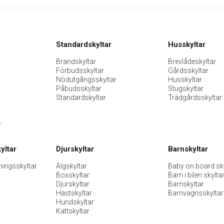
Standardskyltar
Husskyltar
Brandskyltar
Brevlådeskyltar
Förbudsskyltar
Gårdsskyltar
Nödutgångsskyltar
Husskyltar
Påbudsskyltar
Stugskyltar
Standardskyltar
Trädgårdsskyltar
r
yltar
Djurskyltar
Barnskyltar
ningsskyltar
Älgskyltar
Baby on board sky
Boxskyltar
Barn i bilen skylta
Djurskyltar
Barnskyltar
Hästskyltar
Barnvagnsskyltar
Hundskyltar
Kattskyltar