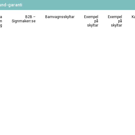
und-garanti
a
B2B –
Barnvagnsskyltar
Exempel
Exempel
K
in
Signmakerr.se
på
på
ng
skyltar
skyltar