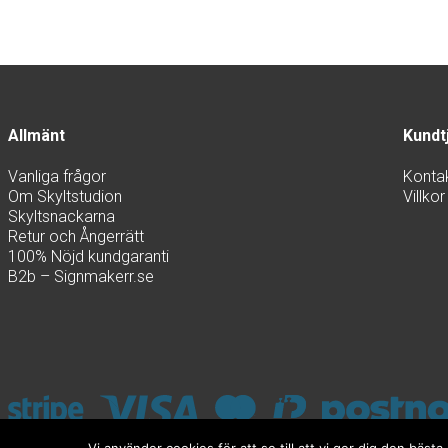
Allmänt
Kundt
Vanliga frågor
Konta
Om Skyltstudion
Villkor
Skyltsnackarna
Retur och Ångerrätt
100% Nöjd kundgaranti
B2b – Signmakerr.se