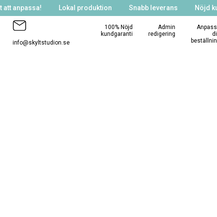
 att anpassa!
Lokal produktion
Snabb leverans
Nöjd k
100% Nöjd
Admin
Anpass
kundgaranti
redigering
d
beställni
info@skyltstudion.se