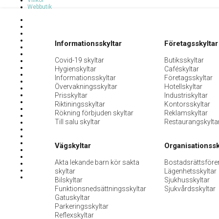
Villkor
Webbutik
Informationsskyltar
Företagsskyltar
Covid-19 skyltar
Butiksskyltar
Hygienskyltar
Caféskyltar
Informationsskyltar
Företagsskyltar
Övervakningsskyltar
Hotellskyltar
Prisskyltar
Industriskyltar
Riktiningsskyltar
Kontorsskyltar
Rökning förbjuden skyltar
Reklamskyltar
Till salu skyltar
Restaurangskylta
Vägskyltar
Organisationssk
Akta lekande barn kör sakta
Bostadsrättsföre
skyltar
Lägenhetsskyltar
Bilskyltar
Sjukhusskyltar
Funktionsnedsättningsskyltar
Sjukvårdsskyltar
Gatuskyltar
Parkeringsskyltar
Reflexskyltar