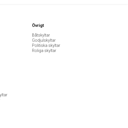
Övrigt
Båtskyltar
Godjulskyltar
Politiska skyltar
Roliga skyltar
ltar
r