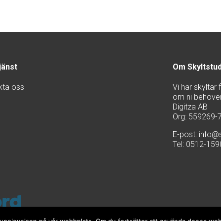
jänst
Om Skyltstu
kta oss
Vi har skyltar
om ni behöver 
Digitza AB
Org: 559269-
E-post:
info@s
Tel: 0512-15