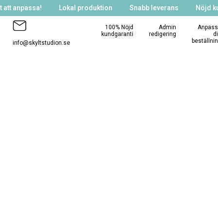
 att anpassa!
Lokal produktion
Snabb leverans
Nöjd k
100% Nöjd
Admin
Anpass
kundgaranti
redigering
d
beställni
info@skyltstudion.se