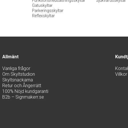
Funktionsnedsättningsskyltar
Sjukvårdsskyltar
Gatuskyltar
Parkeringsskyltar
Reflexskyltar
Allmänt
Kundt
Vanliga frågor
Konta
Om Skyltstudion
Villkor
Skyltsnackarna
Retur och Ångerrätt
100% Nöjd kundgaranti
B2b – Signmakerr.se