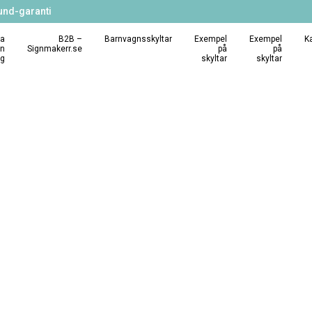
und-garanti
a
B2B –
Barnvagnsskyltar
Exempel
Exempel
K
in
Signmakerr.se
på
på
ng
skyltar
skyltar