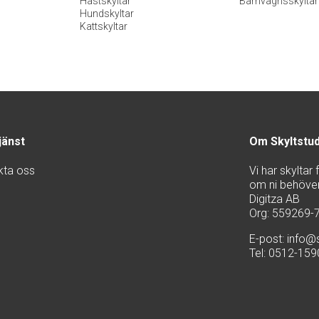
Hästskyltar
Barnvagnsskyltar
Hundskyltar
Kattskyltar
jänst
Om Skyltstu
kta oss
Vi har skyltar
om ni behöver 
Digitza AB
Org: 559269-
E-post:
info@s
Tel: 0512-15