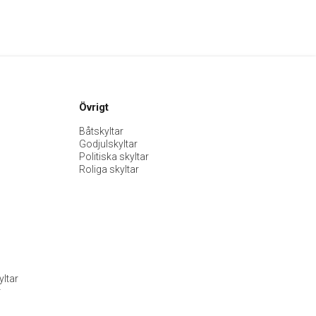
Övrigt
Båtskyltar
Godjulskyltar
Politiska skyltar
Roliga skyltar
ltar
r