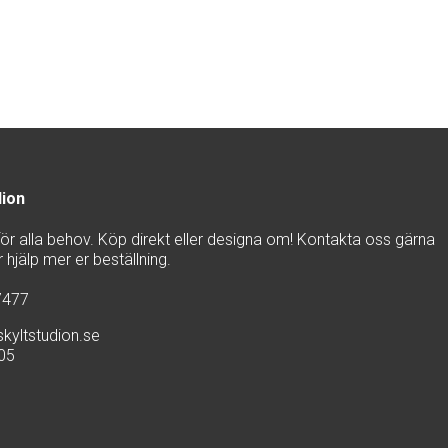
dion
 för alla behov. Köp direkt eller designa om! Kontakta oss gärna
hjälp mer er beställning.
7477
kyltstudion.se
905