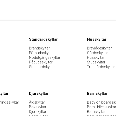
Standardskyltar
Husskyltar
Brandskyltar
Brevlådeskyltar
Förbudsskyltar
Gårdsskyltar
Nödutgångsskyltar
Husskyltar
Påbudsskyltar
Stugskyltar
Standardskyltar
Trädgårdsskyltar
r
yltar
Djurskyltar
Barnskyltar
ningsskyltar
Älgskyltar
Baby on board sky
Boxskyltar
Barn i bilen skylta
Djurskyltar
Barnskyltar