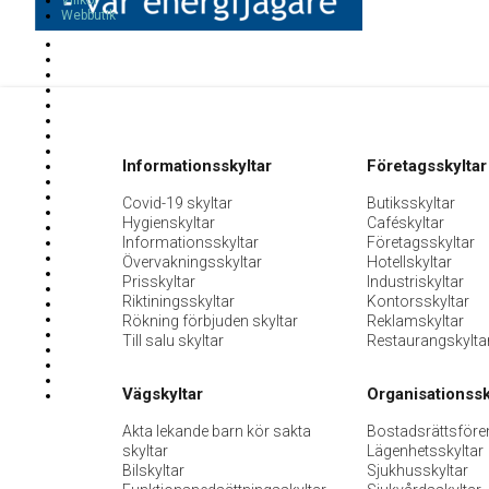
Villkor
Webbutik
Informationsskyltar
Företagsskyltar
Covid-19 skyltar
Butiksskyltar
Hygienskyltar
Caféskyltar
Informationsskyltar
Företagsskyltar
Övervakningsskyltar
Hotellskyltar
Prisskyltar
Industriskyltar
Riktiningsskyltar
Kontorsskyltar
Rökning förbjuden skyltar
Reklamskyltar
Till salu skyltar
Restaurangskylta
Vägskyltar
Organisationssk
Akta lekande barn kör sakta
Bostadsrättsföre
skyltar
Lägenhetsskyltar
Bilskyltar
Sjukhusskyltar