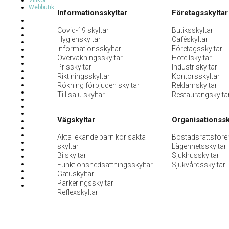
Villkor
Webbutik
Informationsskyltar
Företagsskyltar
Covid-19 skyltar
Butiksskyltar
Hygienskyltar
Caféskyltar
Informationsskyltar
Företagsskyltar
Övervakningsskyltar
Hotellskyltar
Prisskyltar
Industriskyltar
Riktiningsskyltar
Kontorsskyltar
Rökning förbjuden skyltar
Reklamskyltar
Till salu skyltar
Restaurangskylta
Vägskyltar
Organisationssk
Akta lekande barn kör sakta
Bostadsrättsföre
skyltar
Lägenhetsskyltar
Bilskyltar
Sjukhusskyltar
Funktionsnedsättningsskyltar
Sjukvårdsskyltar
Gatuskyltar
Parkeringsskyltar
Reflexskyltar