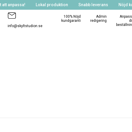
 att anpassa!
Lokal produktion
Snabb leverans
Nöjd k
100% Nöjd
Admin
Anpass
kundgaranti
redigering
d
beställni
info@skyltstudion.se