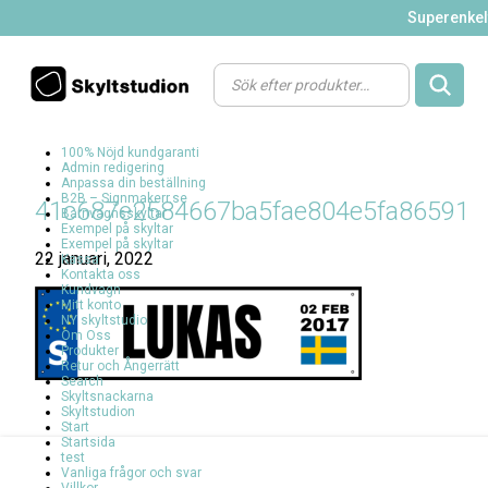
Superenkelt
Products
search
100% Nöjd kundgaranti
Admin redigering
Anpassa din beställning
B2B – Signmakerr.se
41c687e2584667ba5fae804e5fa86591
Barnvagnsskyltar
Exempel på skyltar
Exempel på skyltar
22 januari, 2022
Kassa
Kontakta oss
Kundvagn
Mitt konto
NY skyltstudio
Om Oss
Produkter
Retur och Ångerrätt
Search
Skyltsnackarna
Skyltstudion
Start
Startsida
test
Vanliga frågor och svar