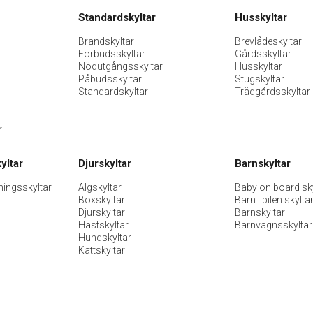
Standardskyltar
Husskyltar
Brandskyltar
Brevlådeskyltar
Förbudsskyltar
Gårdsskyltar
Nödutgångsskyltar
Husskyltar
Påbudsskyltar
Stugskyltar
Standardskyltar
Trädgårdsskyltar
r
yltar
Djurskyltar
Barnskyltar
ningsskyltar
Älgskyltar
Baby on board sky
Boxskyltar
Barn i bilen skylta
Djurskyltar
Barnskyltar
Hästskyltar
Barnvagnsskyltar
Hundskyltar
Kattskyltar