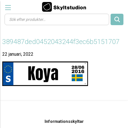
Products
search
389487ded0452043244f3ec6b5151707
22 januari, 2022
Informationsskyltar