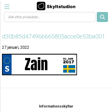
Products
search
d30b85d47496b665805acce0e53ba001
27 januari, 2022
Informationsskyltar