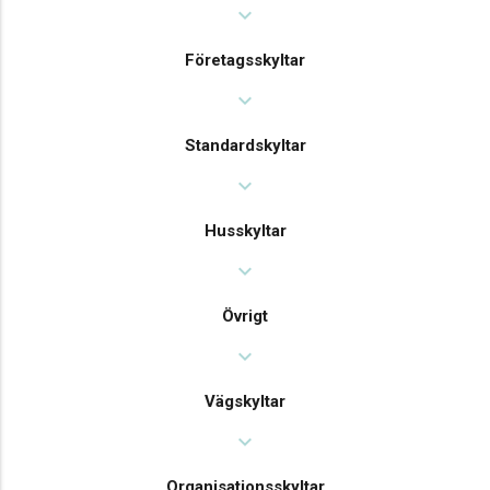
expand_more
Företagsskyltar
expand_more
Standardskyltar
expand_more
Husskyltar
expand_more
Övrigt
expand_more
Vägskyltar
expand_more
Organisationsskyltar