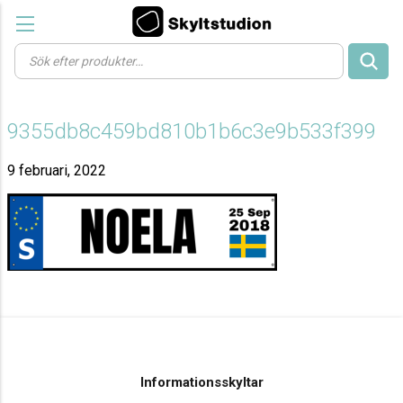
Products
search
9355db8c459bd810b1b6c3e9b533f399
9 februari, 2022
Informationsskyltar