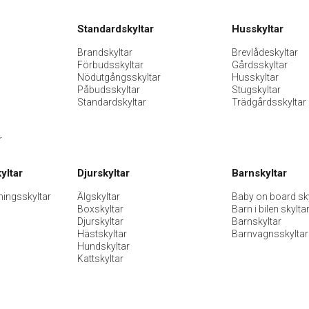
Standardskyltar
Husskyltar
Brandskyltar
Brevlådeskyltar
Förbudsskyltar
Gårdsskyltar
Nödutgångsskyltar
Husskyltar
Påbudsskyltar
Stugskyltar
Standardskyltar
Trädgårdsskyltar
r
yltar
Djurskyltar
Barnskyltar
ningsskyltar
Älgskyltar
Baby on board sky
Boxskyltar
Barn i bilen skylta
Djurskyltar
Barnskyltar
Hästskyltar
Barnvagnsskyltar
Hundskyltar
Kattskyltar