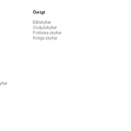
Övrigt
Båtskyltar
Godjulskyltar
Politiska skyltar
Roliga skyltar
ltar
r