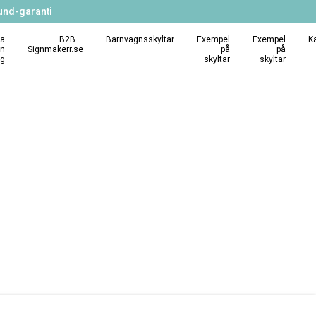
und-garanti
a
B2B –
Barnvagnsskyltar
Exempel
Exempel
K
in
Signmakerr.se
på
på
ng
skyltar
skyltar