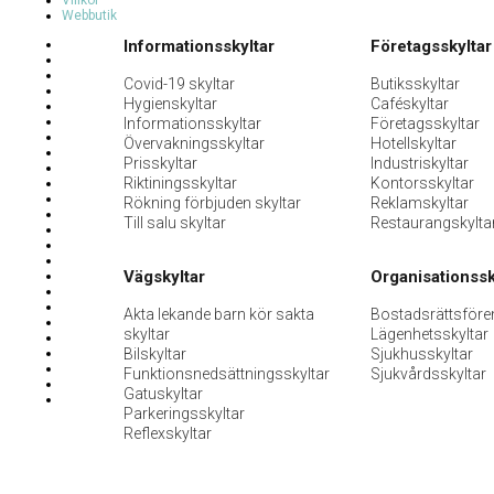
Villkor
Webbutik
Informationsskyltar
Företagsskyltar
Covid-19 skyltar
Butiksskyltar
Hygienskyltar
Caféskyltar
Informationsskyltar
Företagsskyltar
Övervakningsskyltar
Hotellskyltar
Prisskyltar
Industriskyltar
Riktiningsskyltar
Kontorsskyltar
Rökning förbjuden skyltar
Reklamskyltar
Till salu skyltar
Restaurangskylta
Vägskyltar
Organisationssk
Akta lekande barn kör sakta
Bostadsrättsföre
skyltar
Lägenhetsskyltar
Bilskyltar
Sjukhusskyltar
Funktionsnedsättningsskyltar
Sjukvårdsskyltar
Gatuskyltar
Parkeringsskyltar
Reflexskyltar