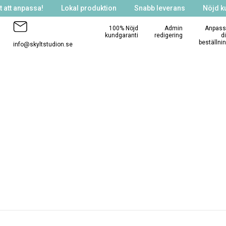
 att anpassa!
Lokal produktion
Snabb leverans
Nöjd k
100% Nöjd
Admin
Anpass
kundgaranti
redigering
d
beställni
info@skyltstudion.se