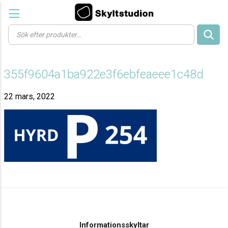
Products
search
355f9604a1ba922e3f6ebfeaeee1c48d
22 mars, 2022
Informationsskyltar