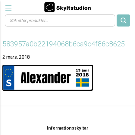
Products
search
583957a0b22194068b6ca9c4f86c8625
2 mars, 2018
Informationsskyltar