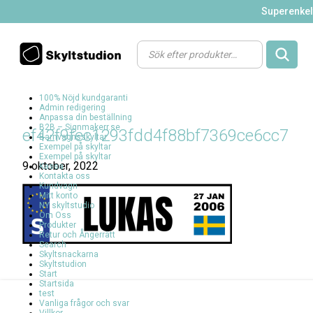
Superenkelt
Products
search
100% Nöjd kundgaranti
Admin redigering
Anpassa din beställning
B2B – Signmakerr.se
ef42f9fec1293fdd4f88bf7369ce6cc7
Barnvagnsskyltar
Exempel på skyltar
Exempel på skyltar
9 oktober, 2022
Kassa
Kontakta oss
Kundvagn
Mitt konto
NY skyltstudio
Om Oss
Produkter
Retur och Ångerrätt
Search
Skyltsnackarna
Skyltstudion
Start
Startsida
test
Vanliga frågor och svar