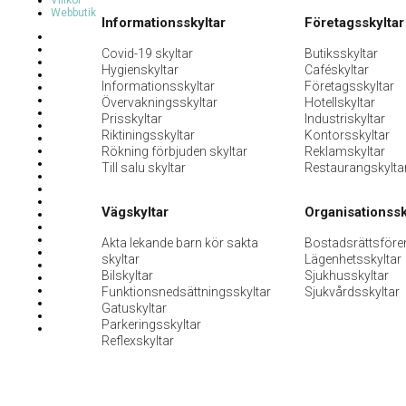
Villkor
Webbutik
Informationsskyltar
Företagsskyltar
Covid-19 skyltar
Butiksskyltar
Hygienskyltar
Caféskyltar
Informationsskyltar
Företagsskyltar
Övervakningsskyltar
Hotellskyltar
Prisskyltar
Industriskyltar
Riktiningsskyltar
Kontorsskyltar
Rökning förbjuden skyltar
Reklamskyltar
Till salu skyltar
Restaurangskylta
Vägskyltar
Organisationssk
Akta lekande barn kör sakta
Bostadsrättsföre
skyltar
Lägenhetsskyltar
Bilskyltar
Sjukhusskyltar
Funktionsnedsättningsskyltar
Sjukvårdsskyltar
Gatuskyltar
Parkeringsskyltar
Reflexskyltar