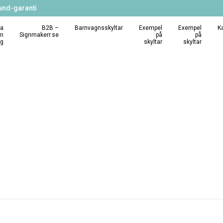
und-garanti
a
B2B –
Barnvagnsskyltar
Exempel
Exempel
K
in
Signmakerr.se
på
på
ng
skyltar
skyltar