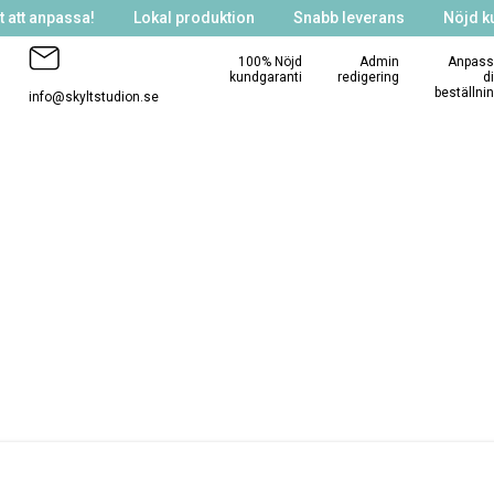
 att anpassa!
Lokal produktion
Snabb leverans
Nöjd k
100% Nöjd
Admin
Anpass
kundgaranti
redigering
d
beställni
info@skyltstudion.se