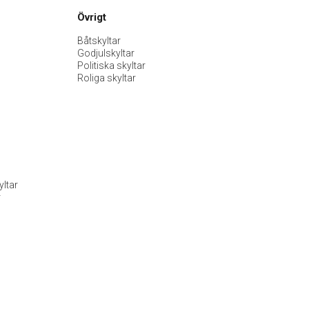
Övrigt
Båtskyltar
Godjulskyltar
Politiska skyltar
Roliga skyltar
ltar
r