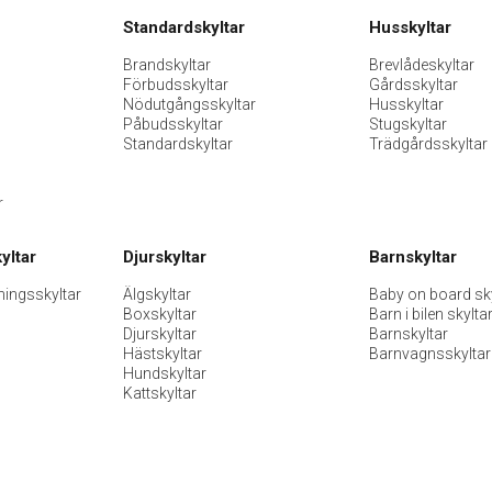
Standardskyltar
Husskyltar
Brandskyltar
Brevlådeskyltar
Förbudsskyltar
Gårdsskyltar
Nödutgångsskyltar
Husskyltar
Påbudsskyltar
Stugskyltar
Standardskyltar
Trädgårdsskyltar
r
yltar
Djurskyltar
Barnskyltar
ningsskyltar
Älgskyltar
Baby on board sky
Boxskyltar
Barn i bilen skylta
Djurskyltar
Barnskyltar
Hästskyltar
Barnvagnsskyltar
Hundskyltar
Kattskyltar