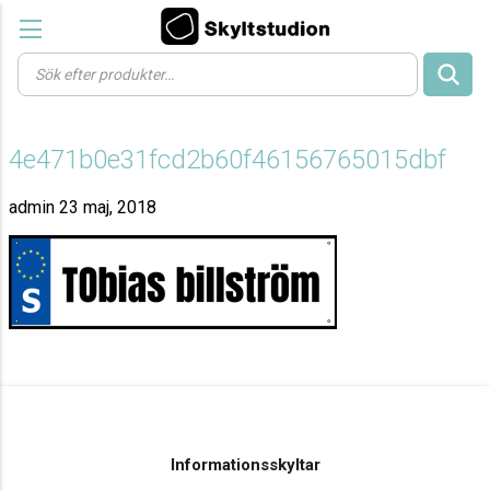
Products
search
4e471b0e31fcd2b60f46156765015dbf
admin
23 maj, 2018
Informationsskyltar