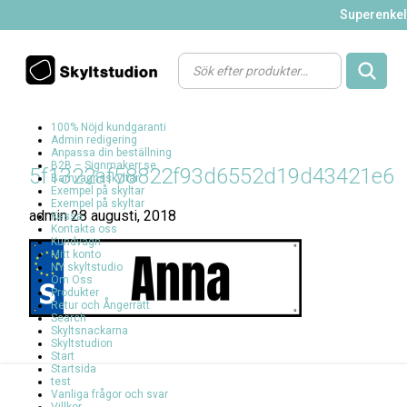
Superenkelt
Products
search
100% Nöjd kundgaranti
Admin redigering
Anpassa din beställning
B2B – Signmakerr.se
5f1322af58822f93d6552d19d43421e6
Barnvagnsskyltar
Exempel på skyltar
Exempel på skyltar
admin
28 augusti, 2018
Kassa
Kontakta oss
Kundvagn
Mitt konto
NY skyltstudio
Om Oss
Produkter
Retur och Ångerrätt
Search
Skyltsnackarna
Skyltstudion
Start
Startsida
test
Vanliga frågor och svar