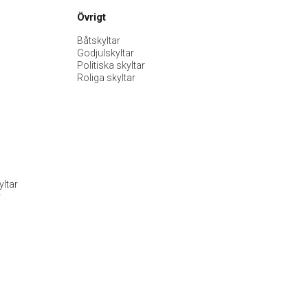
Övrigt
Båtskyltar
Godjulskyltar
Politiska skyltar
Roliga skyltar
ltar
r