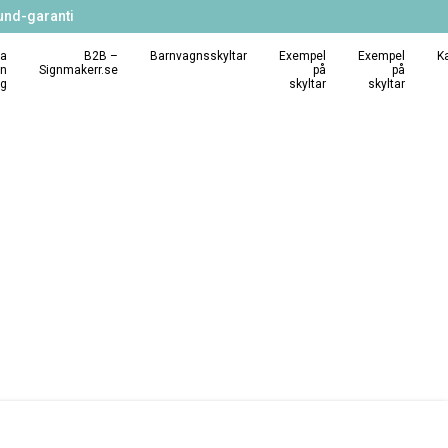
und-garanti
a
B2B –
Barnvagnsskyltar
Exempel
Exempel
K
in
Signmakerr.se
på
på
ng
skyltar
skyltar