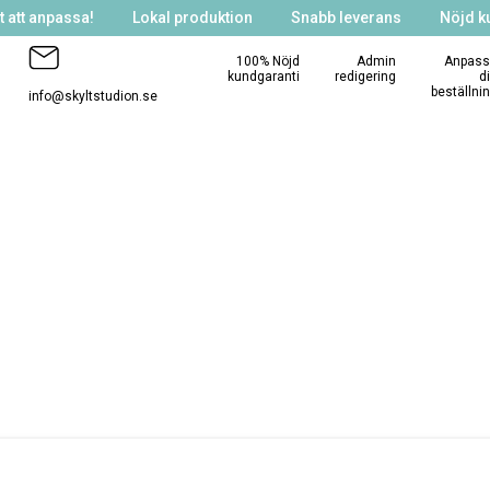
 att anpassa!
Lokal produktion
Snabb leverans
Nöjd k
100% Nöjd
Admin
Anpass
kundgaranti
redigering
d
beställni
info@skyltstudion.se