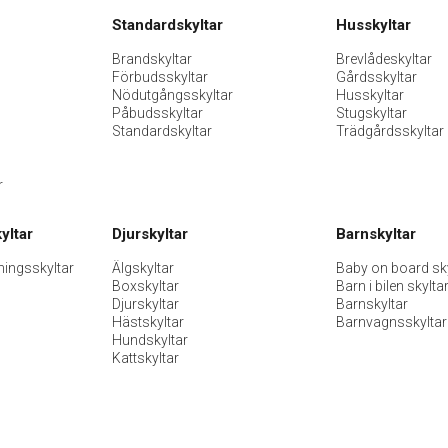
Standardskyltar
Husskyltar
Brandskyltar
Brevlådeskyltar
Förbudsskyltar
Gårdsskyltar
Nödutgångsskyltar
Husskyltar
Påbudsskyltar
Stugskyltar
Standardskyltar
Trädgårdsskyltar
r
yltar
Djurskyltar
Barnskyltar
ningsskyltar
Älgskyltar
Baby on board sky
Boxskyltar
Barn i bilen skylta
Djurskyltar
Barnskyltar
Hästskyltar
Barnvagnsskyltar
Hundskyltar
Kattskyltar