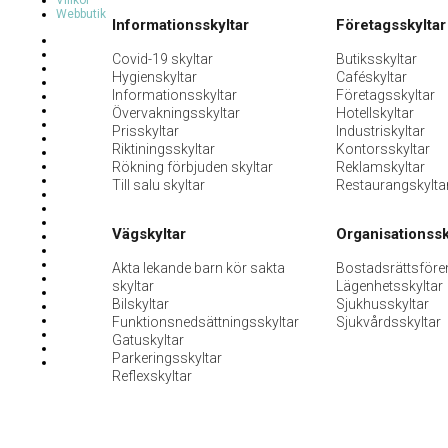
Villkor
Webbutik
Informationsskyltar
Företagsskyltar
Covid-19 skyltar
Butiksskyltar
Hygienskyltar
Caféskyltar
Informationsskyltar
Företagsskyltar
Övervakningsskyltar
Hotellskyltar
Prisskyltar
Industriskyltar
Riktiningsskyltar
Kontorsskyltar
Rökning förbjuden skyltar
Reklamskyltar
Till salu skyltar
Restaurangskylta
Vägskyltar
Organisationssk
Akta lekande barn kör sakta
Bostadsrättsföre
skyltar
Lägenhetsskyltar
Bilskyltar
Sjukhusskyltar
Funktionsnedsättningsskyltar
Sjukvårdsskyltar
Gatuskyltar
Parkeringsskyltar
Reflexskyltar