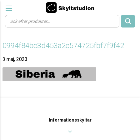
Products
search
0994f84bc3d453a2c574725fbf7f9f42
3 maj, 2023
Informationsskyltar
expand_more