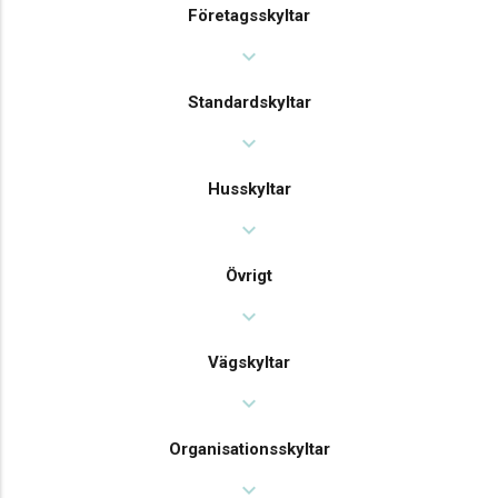
Företagsskyltar
expand_more
Standardskyltar
expand_more
Husskyltar
expand_more
Övrigt
expand_more
Vägskyltar
expand_more
Organisationsskyltar
expand_more