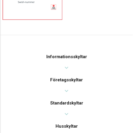
Informationsskyltar
expand_more
Företagsskyltar
expand_more
Standardskyltar
expand_more
Husskyltar