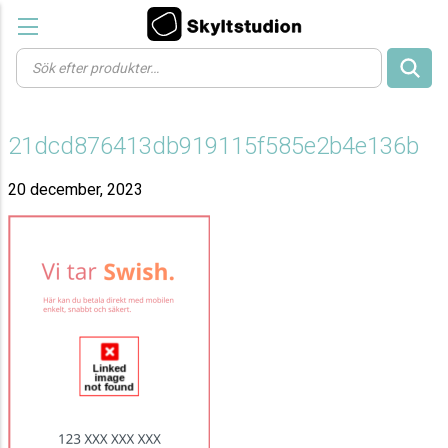
Products
search
21dcd876413db919115f585e2b4e136b
20 december, 2023