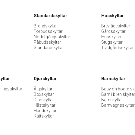
Standardskyltar
Husskyltar
Brandskyltar
Brevlådeskyltar
Förbudsskyltar
Gårdsskyltar
Nödutgångsskyltar
Husskyltar
Påbudsskyltar
Stugskyltar
Standardskyltar
Trädgårdsskyltar
r
yltar
Djurskyltar
Barnskyltar
ningsskyltar
Älgskyltar
Baby on board sky
Boxskyltar
Barn i bilen skylta
Djurskyltar
Barnskyltar
Hästskyltar
Barnvagnsskyltar
Hundskyltar
Kattskyltar