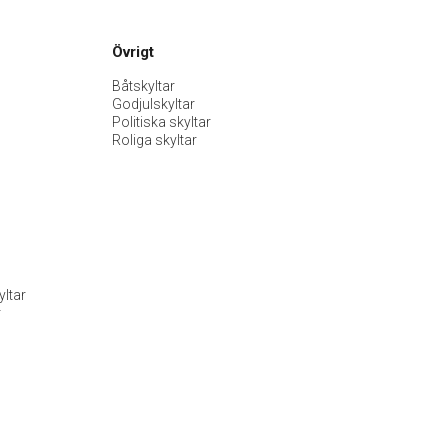
Övrigt
Båtskyltar
Godjulskyltar
Politiska skyltar
Roliga skyltar
ltar
r