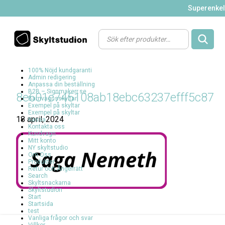
Superenkelt
Products
search
100% Nöjd kundgaranti
Admin redigering
Anpassa din beställning
B2B – Signmakerr.se
8e601c745108ab18ebc63237efff5c87
Barnvagnsskyltar
Exempel på skyltar
Exempel på skyltar
18 april, 2024
Kassa
Kontakta oss
Kundvagn
Mitt konto
NY skyltstudio
Om Oss
Produkter
Retur och Ångerrätt
Search
Skyltsnackarna
Skyltstudion
Start
Startsida
test
Vanliga frågor och svar