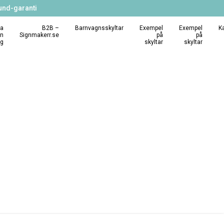
und-garanti
a
B2B –
Barnvagnsskyltar
Exempel
Exempel
K
in
Signmakerr.se
på
på
ng
skyltar
skyltar