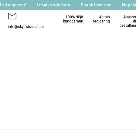
 att anpassa!
Lokal produktion
Snabb leverans
Nöjd k
100% Nöjd
Admin
Anpass
kundgaranti
redigering
d
beställni
info@skyltstudion.se