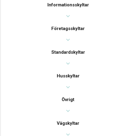
Informationsskyltar
expand_more
Företagsskyltar
expand_more
Standardskyltar
expand_more
Husskyltar
expand_more
Övrigt
expand_more
Vägskyltar
expand_more