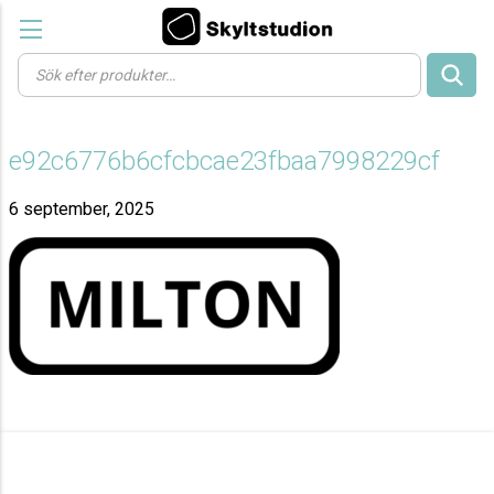
Products
search
e92c6776b6cfcbcae23fbaa7998229cf
6 september, 2025