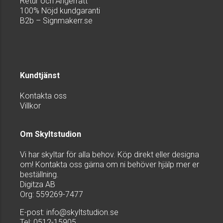
Retur och Ångerrätt
100% Nöjd kundgaranti
B2b – Signmakerr.se
Kundtjänst
Kontakta oss
Villkor
Om Skyltstudion
Vi har skyltar för alla behov. Köp direkt eller designa
om! Kontakta oss gärna om ni behöver hjälp mer er
beställning.
Digitza AB
Org: 559269-7477
E-post:
info@skyltstudion.se
Tel: 0512-15905