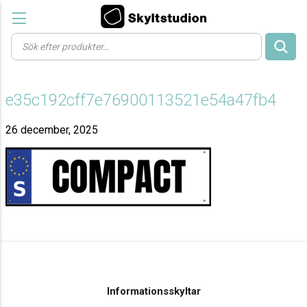
Products
search
e35c192cff7e76900113521e54a47fb4
26 december, 2025
Informationsskyltar