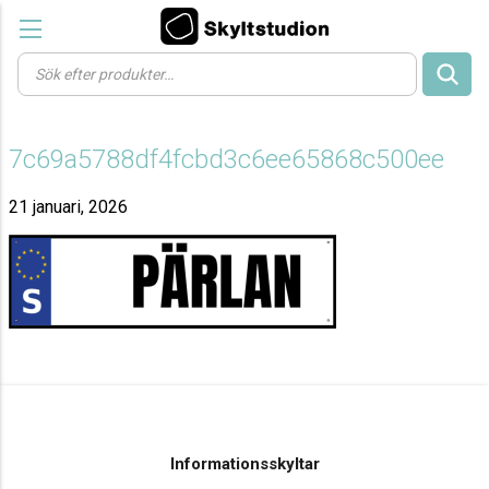
Products
search
7c69a5788df4fcbd3c6ee65868c500ee
21 januari, 2026
Informationsskyltar