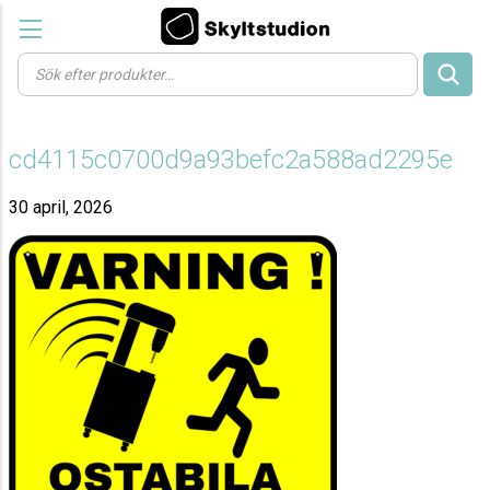
Products
search
cd4115c0700d9a93befc2a588ad2295e
30 april, 2026