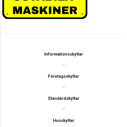
Informationsskyltar
expand_more
Företagsskyltar
expand_more
Standardskyltar
expand_more
Husskyltar