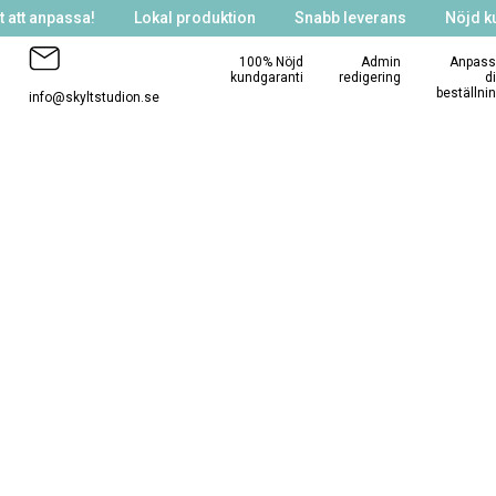
 att anpassa!
Lokal produktion
Snabb leverans
Nöjd k
100% Nöjd
Admin
Anpass
kundgaranti
redigering
d
beställni
info@skyltstudion.se