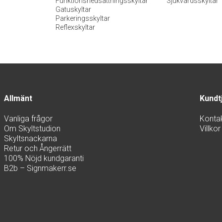
Funktionsnedsättningsskyltar
Sjukvårdsskyltar
Gatuskyltar
Parkeringsskyltar
Reflexskyltar
Allmänt
Kundt
Vanliga frågor
Konta
Om Skyltstudion
Villkor
Skyltsnackarna
Retur och Ångerrätt
100% Nöjd kundgaranti
B2b – Signmakerr.se