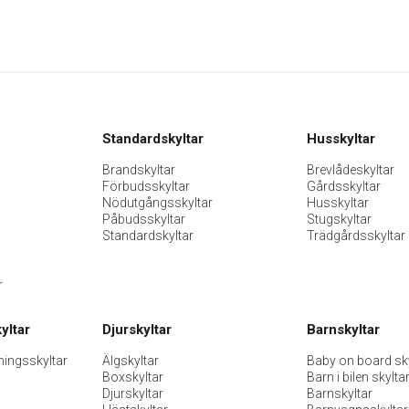
Standardskyltar
Husskyltar
Brandskyltar
Brevlådeskyltar
Förbudsskyltar
Gårdsskyltar
Nödutgångsskyltar
Husskyltar
Påbudsskyltar
Stugskyltar
Standardskyltar
Trädgårdsskyltar
r
yltar
Djurskyltar
Barnskyltar
ningsskyltar
Älgskyltar
Baby on board sky
Boxskyltar
Barn i bilen skylta
Djurskyltar
Barnskyltar