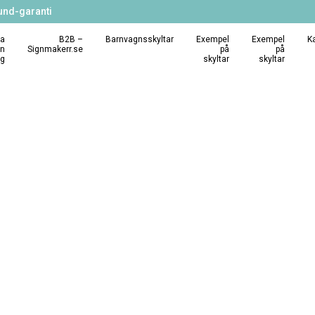
und-garanti
a
B2B –
Barnvagnsskyltar
Exempel
Exempel
K
in
Signmakerr.se
på
på
ng
skyltar
skyltar