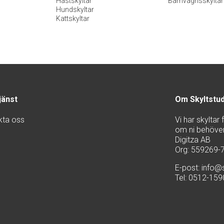
Hästskyltar
Barnvagnsskyltar
Hundskyltar
Kattskyltar
jänst
Om Skyltstu
kta oss
Vi har skyltar
om ni behöver 
Digitza AB
Org: 559269-
E-post:
info@s
Tel: 0512-15