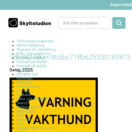
Superenkelt
Products
search
100% Nöjd kundgaranti
Admin redigering
Anpassa din beställning
B2B – Signmakerr.se
18688348cec4b5bc718b625350169873
Barnvagnsskyltar
Exempel på skyltar
Exempel på skyltar
9 maj, 2026
Kassa
Kontakta oss
Kundvagn
Mitt konto
NY skyltstudio
Om Oss
Produkter
Retur och Ångerrätt
Search
Skyltsnackarna
Skyltstudion
Start
Startsida
test
Vanliga frågor och svar