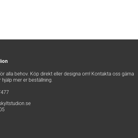
dion
 för alla behov. Köp direkt eller designa om! Kontakta oss gärna
hjälp mer er beställning.
7477
kyltstudion.se
905