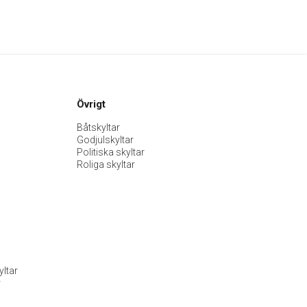
Övrigt
Båtskyltar
Godjulskyltar
Politiska skyltar
Roliga skyltar
ltar
r