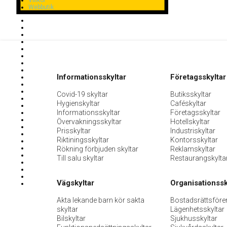
Villkor
Webbutik
Informationsskyltar
Företagsskyltar
Covid-19 skyltar
Butiksskyltar
Hygienskyltar
Caféskyltar
Informationsskyltar
Företagsskyltar
Övervakningsskyltar
Hotellskyltar
Prisskyltar
Industriskyltar
Riktiningsskyltar
Kontorsskyltar
Rökning förbjuden skyltar
Reklamskyltar
Till salu skyltar
Restaurangskylta
Vägskyltar
Organisationssk
Akta lekande barn kör sakta
Bostadsrättsföre
skyltar
Lägenhetsskyltar
Bilskyltar
Sjukhusskyltar